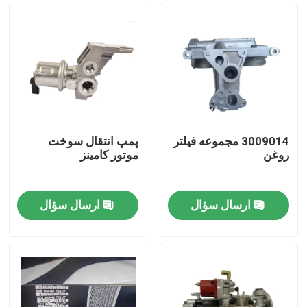
3009014 مجموعه فیلتر
پمپ انتقال سوخت
روغن
موتور کامینز
ارسال سؤال
ارسال سؤال
خانه
محصولات
دربارهی ما