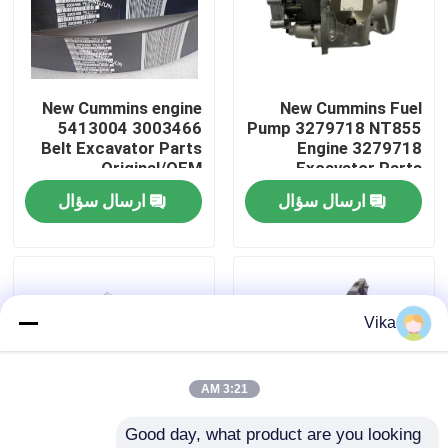
کارخانه تور
New Cummins engine
New Cummins Fuel
کنترل کیفیت
5413004 3003466
Pump 3279718 NT855
Belt Excavator Parts
Engine 3279718
Original/OEM
Excavator Parts
تماس با ما
Original/OEM
ارسال سؤال
ارسال سؤال
اخبار
درخواست نقل قول
Vika
قطعات یدکی لیوگونگ
3:21 AM
Good day, what product are you looking 
قطعات یدکی کامینز