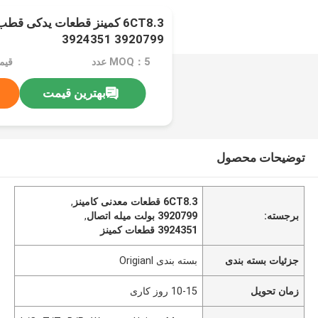
6CT8.3 کمینز قطعات یدکی 
3920799 3924351
MOQ：5 عدد
قیمت：e
بهترین قیمت
توضیحات محصول
6CT8.3 قطعات معدنی کامینز
,
برجسته:
3920799 بولت میله اتصال
,
3924351 قطعات کمینز
جزئیات بسته بندی
بسته بندی Origianl
زمان تحویل
10-15 روز کاری