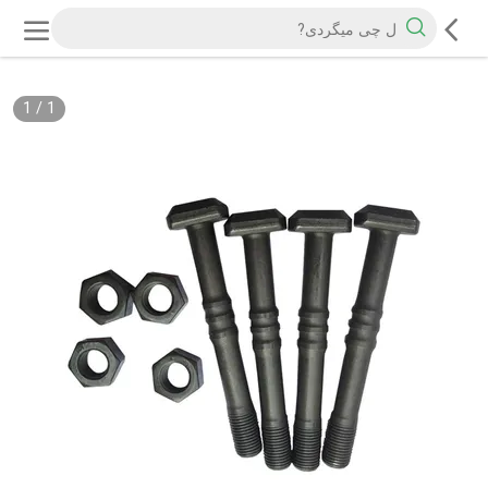
1
/
1