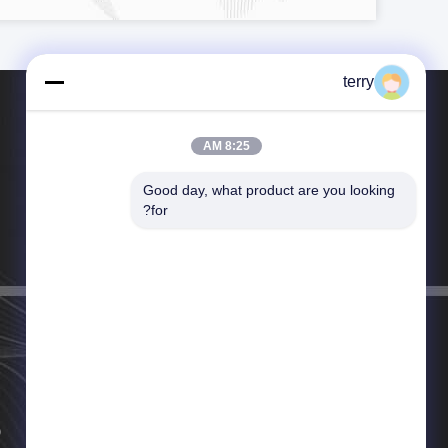
terry
8:25 AM
Good day, what product are you looking 
تلفن：86-28-87746871
for?
ایمیل：contact@hyspt.com