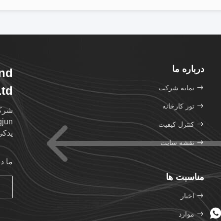
درباره ما
and
نمایه شرکت
td.
تور کارخانه
کنترل کیفیت
یدکی
نقشه سایت
ما د
مناسبت ها
اخبار
موارد